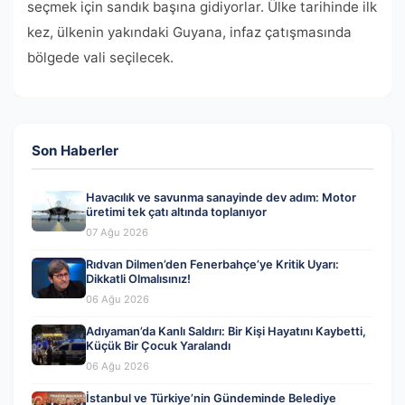
seçmek için sandık başına gidiyorlar. Ülke tarihinde ilk
kez, ülkenin yakındaki Guyana, infaz çatışmasında
bölgede vali seçilecek.
Son Haberler
Havacılık ve savunma sanayinde dev adım: Motor
üretimi tek çatı altında toplanıyor
07 Ağu 2026
Rıdvan Dilmen’den Fenerbahçe’ye Kritik Uyarı:
Dikkatli Olmalısınız!
06 Ağu 2026
Adıyaman’da Kanlı Saldırı: Bir Kişi Hayatını Kaybetti,
Küçük Bir Çocuk Yaralandı
06 Ağu 2026
İstanbul ve Türkiye’nin Gündeminde Belediye