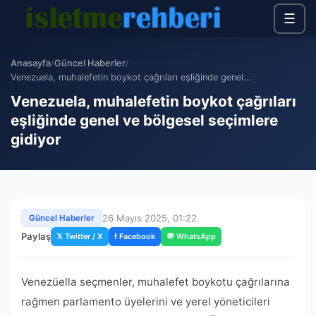
☰
Anasayfa
/
Güncel Haberler
/
Venezuela, muhalefetin boykot çağrıları eşliğinde genel...
Venezuela, muhalefetin boykot çağrıları
eşliğinde genel ve bölgesel seçimlere
gidiyor
26 Mayıs 2025, 01:22
Güncel Haberler
Paylaş
𝕏 Twitter / X
f Facebook
💬 WhatsApp
Venezüella seçmenler, muhalefet boykotu çağrılarına
rağmen parlamento üyelerini ve yerel yöneticileri