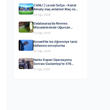
CANLI | Levski Sofya – Kairat
Almaty maç anlatımı! Maç ne
zaman? Saat kaçta ve hangi
04 Ağu 2026
kanalda? – 04 Ağustos 2026
Galatasaray’da Rennes
Mücadelesinde Uğurcan
Çakır’dan Kritik Hata ve Maçın
03 Ağu 2026
Detayları
Kocaeli’de kız öğrenciye taciz
iddiasına soruşturma
02 Ağu 2026
Narko Kapan Operasyonu
Sonrası Gaziantep’te 416
Tutuklama
01 Ağu 2026