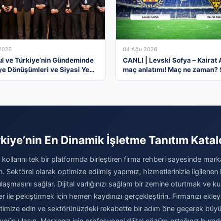
2026
04 Ağu 2026
ul ve Türkiye’nin Gündeminde
CANLI | Levski Sofya – Kairat
ye Dönüşümleri ve Siyasi Yeni
maç anlatımı! Maç ne zaman? 
lar
kaçta ve hangi kanalda? – 04
Ağustos 2026
kiye’nin En Dinamik İşletme Tanıtım Kata
kollarını tek bir platformda birleştiren firma rehberi sayesinde marka
rın. Sektörel olarak optimize edilmiş yapımız, hizmetlerinizle ilgilenen 
laşmasını sağlar. Dijital varlığınızı sağlam bir zemine oturtmak ve kur
er ile pekiştirmek için hemen kaydınızı gerçekleştirin. Firmanızı ekley
optimize edin ve sektörünüzdeki rekabette bir adım öne geçerek büy
ugün ulaşın. Markanız için profesyonel dijital çözüm ortağınız burad