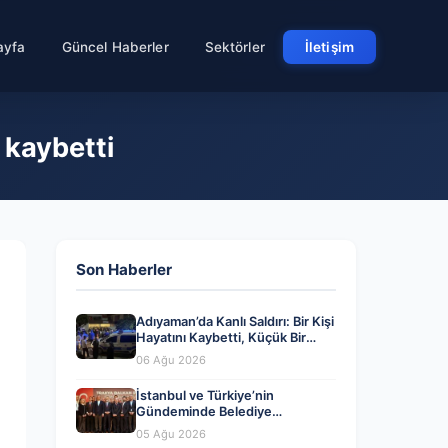
ayfa
Güncel Haberler
Sektörler
İletişim
ı kaybetti
Son Haberler
Adıyaman’da Kanlı Saldırı: Bir Kişi
Hayatını Kaybetti, Küçük Bir
Çocuk Yaralandı
06 Ağu 2026
İstanbul ve Türkiye’nin
Gündeminde Belediye
Dönüşümleri ve Siyasi Yeni
05 Ağu 2026
Açılımlar