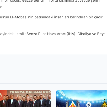
ğını, bir çocuk, Gazze Şeridi'nin orta kısmında Zuveyde şehrinin
r.
nus'un El-Mobasi'nin batısındaki insanları barındıran bir çadır
eyindeki İsrail -Senza Pilot Hava Aracı (İHA), Cibaliya ve Beyt