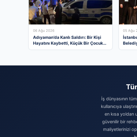
06 Ağu 2026
05 Ağu 
Adıyaman’da Kanlı Saldırı: Bir Kişi
İstanb
Hayatını Kaybetti, Küçük Bir Çocuk
Beledi
Yaralandı
Açılım
Tür
İş dünyasının tüm 
kullanıcıya ulaştı
en kısa yoldan u
güvenilir bir rehb
maliyetlerinizi 
b