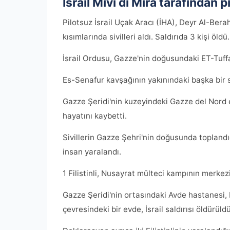
İsrail Mivi di Mira tarafından 
Pilotsuz İsrail Uçak Aracı (İHA), Deyr Al-Bera
kısımlarında sivilleri aldı. Saldırıda 3 kişi öldü.
İsrail Ordusu, Gazze'nin doğusundaki ET-Tuffah 
Es-Senafur kavşağının yakınındaki başka bir sa
Gazze Şeridi'nin kuzeyindeki Gazze del Nord ey
hayatını kaybetti.
Sivillerin Gazze Şehri'nin doğusunda toplandığı
insan yaralandı.
1 Filistinli, Nusayrat mülteci kampının merkez
Gazze Şeridi'nin ortasındaki Avde hastanesi, 
çevresindeki bir evde, İsrail saldırısı öldürüld