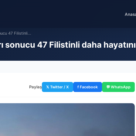
Anas
ucu 47 Filistinli...
arı sonucu 47 Filistinli daha hayatın
Paylaş
𝕏 Twitter / X
f Facebook
💬 WhatsApp