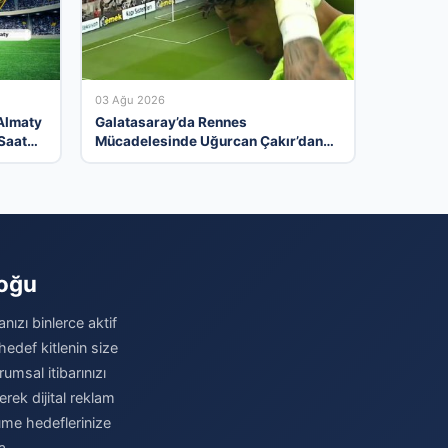
03 Ağu 2026
 Almaty
Galatasaray’da Rennes
Saat
Mücadelesinde Uğurcan Çakır’dan
Kritik Hata ve Maçın Detayları
loğu
nızı binlerce aktif
hedef kitlenin size
umsal itibarınızı
erek dijital reklam
üme hedeflerinize
a.