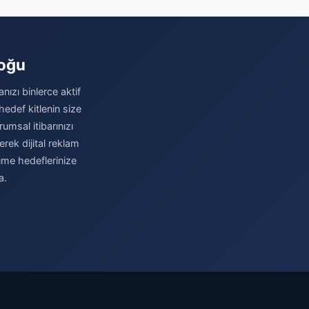
loğu
nızı binlerce aktif
hedef kitlenin size
umsal itibarınızı
erek dijital reklam
üme hedeflerinize
a.