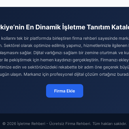
kiye’nin En Dinamik İşletme Tanıtım Kata
kollarını tek bir platformda birleştiren firma rehberi sayesinde marka
rın. Sektörel olarak optimize edilmiş yapımız, hizmetlerinizle ilgilenen 
laşmasını sağlar. Dijital varlığınızı sağlam bir zemine oturtmak ve kur
er ile pekiştirmek için hemen kaydınızı gerçekleştirin. Firmanızı ekley
optimize edin ve sektörünüzdeki rekabette bir adım öne geçerek büy
ugün ulaşın. Markanız için profesyonel dijital çözüm ortağınız burad
Firma Ekle
© 2026 İşletme Rehberi - Ücretsiz Firma Rehberi. Tüm hakları saklıdır.