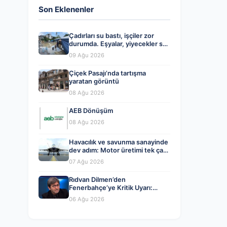
Son Eklenenler
Çadırları su bastı, işçiler zor
durumda. Eşyalar, yiyecekler su
altında kaldı
09 Ağu 2026
Çiçek Pasajı’nda tartışma
yaratan görüntü
08 Ağu 2026
AEB Dönüşüm
08 Ağu 2026
Havacılık ve savunma sanayinde
dev adım: Motor üretimi tek çatı
altında toplanıyor
07 Ağu 2026
Rıdvan Dilmen’den
Fenerbahçe’ye Kritik Uyarı:
Dikkatli Olmalısınız!
06 Ağu 2026