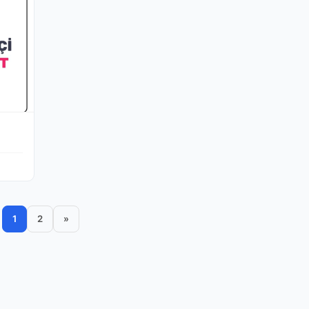
1
2
»