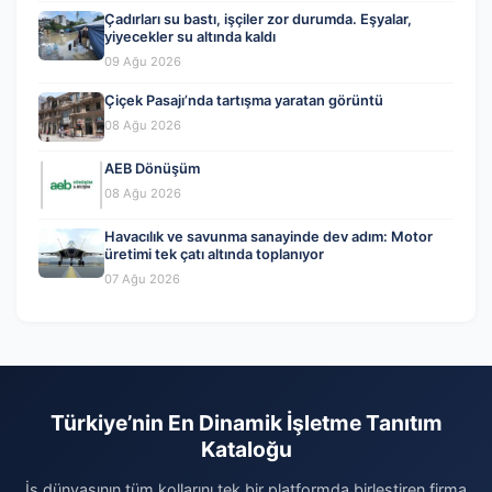
Çadırları su bastı, işçiler zor durumda. Eşyalar,
yiyecekler su altında kaldı
09 Ağu 2026
Çiçek Pasajı’nda tartışma yaratan görüntü
08 Ağu 2026
AEB Dönüşüm
08 Ağu 2026
Havacılık ve savunma sanayinde dev adım: Motor
üretimi tek çatı altında toplanıyor
07 Ağu 2026
Türkiye’nin En Dinamik İşletme Tanıtım
Kataloğu
İş dünyasının tüm kollarını tek bir platformda birleştiren firma