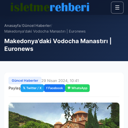
☰
Anasayfa
/
Güncel Haberler
/
Makedonya'daki Vodocha Manastırı | Euronews
Makedonya'daki Vodocha Manastırı |
Euronews
29 Nisan 2024, 10:41
Güncel Haberler
Paylaş
𝕏 Twitter / X
f Facebook
💬 WhatsApp