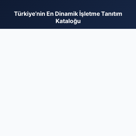
Türkiye’nin En Dinamik İşletme Tanıtım
Kataloğu
İş dünyasının tüm kollarını tek bir platformda birleştiren firma
rehberi sayesinde markanızı binlerce aktif kullanıcıya ulaştırın.
Sektörel olarak optimize edilmiş yapımız, hizmetlerinizle
ilgilenen hedef kitlenin size en kısa yoldan ulaşmasını sağlar.
Dijital varlığınızı sağlam bir zemine oturtmak ve kurumsal
itibarınızı güvenilir bir rehber ile pekiştirmek için hemen
kaydınızı gerçekleştirin. Firmanızı ekleyerek dijital reklam
maliyetlerinizi optimize edin ve sektörünüzdeki rekabette bir
adım öne geçerek büyüme hedeflerinize bugün ulaşın.
Markanız için profesyonel dijital çözüm ortağınız burada.
Firma Ekle