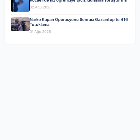
Kocaeli’de kız öğrenciye taciz iddiasına soruşturma
02 Ağu 2026
Narko Kapan Operasyonu Sonrası Gaziantep’te 416
Tutuklama
01 Ağu 2026