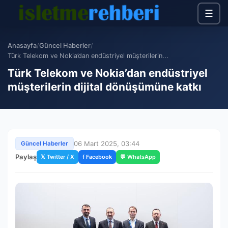
☰
Anasayfa
/
Güncel Haberler
/
Türk Telekom ve Nokia’dan endüstriyel müşterilerin...
Türk Telekom ve Nokia’dan endüstriyel
müşterilerin dijital dönüşümüne katkı
06 Mart 2025, 03:44
Güncel Haberler
Paylaş
𝕏 Twitter / X
f Facebook
💬 WhatsApp