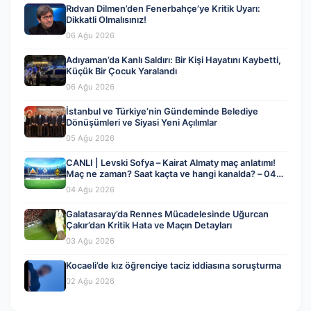
Rıdvan Dilmen’den Fenerbahçe’ye Kritik Uyarı:
Dikkatli Olmalısınız!
06 Ağu 2026
Adıyaman’da Kanlı Saldırı: Bir Kişi Hayatını Kaybetti,
Küçük Bir Çocuk Yaralandı
06 Ağu 2026
İstanbul ve Türkiye’nin Gündeminde Belediye
Dönüşümleri ve Siyasi Yeni Açılımlar
05 Ağu 2026
CANLI | Levski Sofya – Kairat Almaty maç anlatımı!
Maç ne zaman? Saat kaçta ve hangi kanalda? – 04
Ağustos 2026
04 Ağu 2026
Galatasaray’da Rennes Mücadelesinde Uğurcan
Çakır’dan Kritik Hata ve Maçın Detayları
03 Ağu 2026
Kocaeli’de kız öğrenciye taciz iddiasına soruşturma
02 Ağu 2026