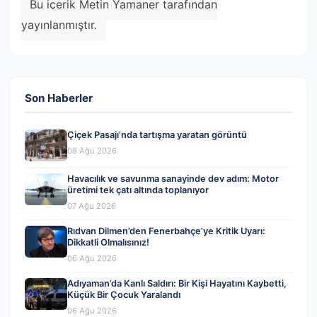
Bu içerik Metin Yamaner tarafından
yayınlanmıştır.
Son Haberler
Çiçek Pasajı’nda tartışma yaratan görüntü
08 Ağu 2026
Havacılık ve savunma sanayinde dev adım: Motor
üretimi tek çatı altında toplanıyor
07 Ağu 2026
Rıdvan Dilmen’den Fenerbahçe’ye Kritik Uyarı:
Dikkatli Olmalısınız!
06 Ağu 2026
Adıyaman’da Kanlı Saldırı: Bir Kişi Hayatını Kaybetti,
Küçük Bir Çocuk Yaralandı
06 Ağu 2026