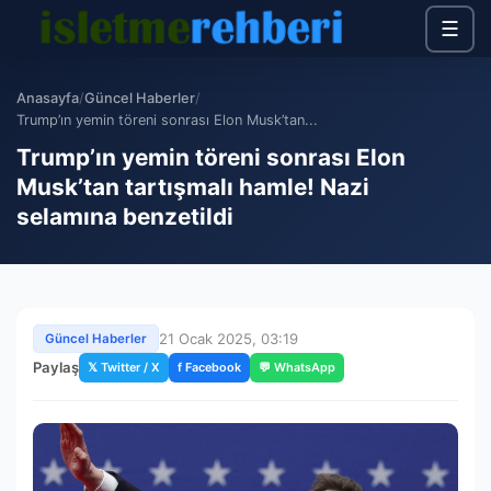
☰
Anasayfa
/
Güncel Haberler
/
Trump’ın yemin töreni sonrası Elon Musk’tan...
Trump’ın yemin töreni sonrası Elon
Musk’tan tartışmalı hamle! Nazi
selamına benzetildi
21 Ocak 2025, 03:19
Güncel Haberler
Paylaş
𝕏 Twitter / X
f Facebook
💬 WhatsApp