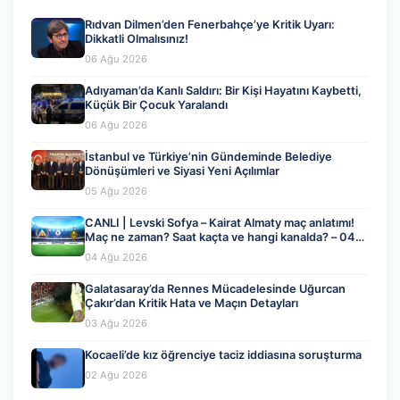
Rıdvan Dilmen’den Fenerbahçe’ye Kritik Uyarı:
Dikkatli Olmalısınız!
06 Ağu 2026
Adıyaman’da Kanlı Saldırı: Bir Kişi Hayatını Kaybetti,
Küçük Bir Çocuk Yaralandı
06 Ağu 2026
İstanbul ve Türkiye’nin Gündeminde Belediye
Dönüşümleri ve Siyasi Yeni Açılımlar
05 Ağu 2026
CANLI | Levski Sofya – Kairat Almaty maç anlatımı!
Maç ne zaman? Saat kaçta ve hangi kanalda? – 04
Ağustos 2026
04 Ağu 2026
Galatasaray’da Rennes Mücadelesinde Uğurcan
Çakır’dan Kritik Hata ve Maçın Detayları
03 Ağu 2026
Kocaeli’de kız öğrenciye taciz iddiasına soruşturma
02 Ağu 2026