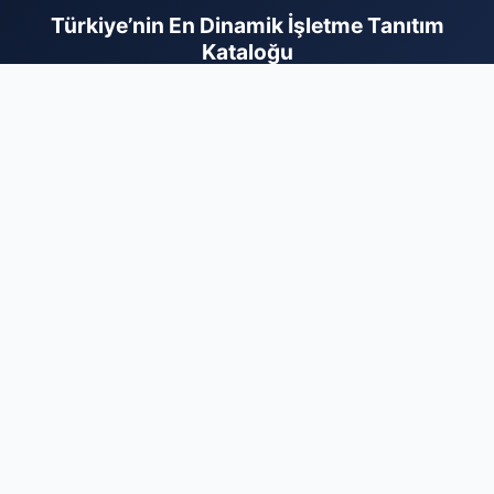
Türkiye’nin En Dinamik İşletme Tanıtım
Kataloğu
İş dünyasının tüm kollarını tek bir platformda birleştiren firma
rehberi sayesinde markanızı binlerce aktif kullanıcıya ulaştırın.
Sektörel olarak optimize edilmiş yapımız, hizmetlerinizle
ilgilenen hedef kitlenin size en kısa yoldan ulaşmasını sağlar.
Dijital varlığınızı sağlam bir zemine oturtmak ve kurumsal
itibarınızı güvenilir bir rehber ile pekiştirmek için hemen
kaydınızı gerçekleştirin. Firmanızı ekleyerek dijital reklam
maliyetlerinizi optimize edin ve sektörünüzdeki rekabette bir
adım öne geçerek büyüme hedeflerinize bugün ulaşın.
Markanız için profesyonel dijital çözüm ortağınız burada.
Firma Ekle