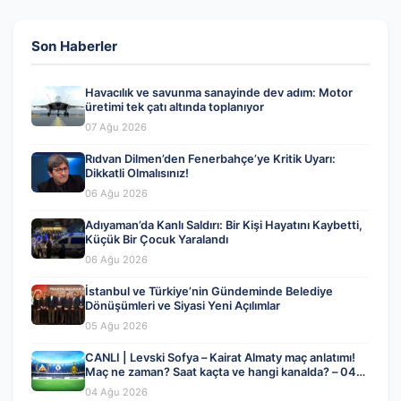
Son Haberler
Havacılık ve savunma sanayinde dev adım: Motor
üretimi tek çatı altında toplanıyor
07 Ağu 2026
Rıdvan Dilmen’den Fenerbahçe’ye Kritik Uyarı:
Dikkatli Olmalısınız!
06 Ağu 2026
Adıyaman’da Kanlı Saldırı: Bir Kişi Hayatını Kaybetti,
Küçük Bir Çocuk Yaralandı
06 Ağu 2026
İstanbul ve Türkiye’nin Gündeminde Belediye
Dönüşümleri ve Siyasi Yeni Açılımlar
05 Ağu 2026
CANLI | Levski Sofya – Kairat Almaty maç anlatımı!
Maç ne zaman? Saat kaçta ve hangi kanalda? – 04
Ağustos 2026
04 Ağu 2026