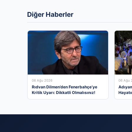
Diğer Haberler
06 Ağu 2026
06 Ağu 
Rıdvan Dilmen’den Fenerbahçe’ye
Adıyama
Kritik Uyarı: Dikkatli Olmalısınız!
Hayatı
Yarala