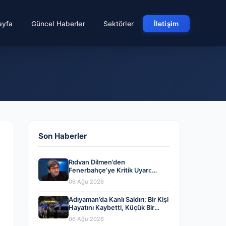
ayfa
Güncel Haberler
Sektörler
İletişim
Son Haberler
Rıdvan Dilmen’den
Fenerbahçe’ye Kritik Uyarı:
Dikkatli Olmalısınız!
06 Ağu 2026
Adıyaman’da Kanlı Saldırı: Bir Kişi
Hayatını Kaybetti, Küçük Bir
Çocuk Yaralandı
06 Ağu 2026