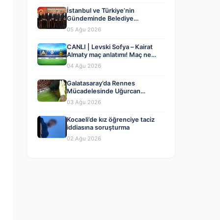
İstanbul ve Türkiye’nin
Gündeminde Belediye
Dönüşümleri ve Siyasi Yeni
05 Ağu 2026
Açılımlar
CANLI | Levski Sofya – Kairat
Almaty maç anlatımı! Maç ne
zaman? Saat kaçta ve hangi
04 Ağu 2026
kanalda? – 04 Ağustos 2026
Galatasaray’da Rennes
Mücadelesinde Uğurcan
Çakır’dan Kritik Hata ve Maçın
03 Ağu 2026
Detayları
Kocaeli’de kız öğrenciye taciz
iddiasına soruşturma
02 Ağu 2026