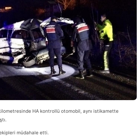
lometresinde HA kontrollü otomobil, aynı istikamette
tı.
ekipleri müdahale etti.