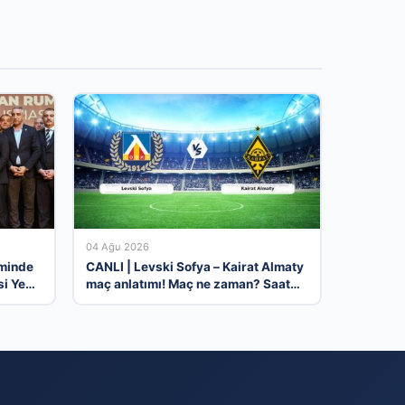
04 Ağu 2026
eminde
CANLI | Levski Sofya – Kairat Almaty
i Yeni
maç anlatımı! Maç ne zaman? Saat
kaçta ve hangi kanalda? – 04
Ağustos 2026