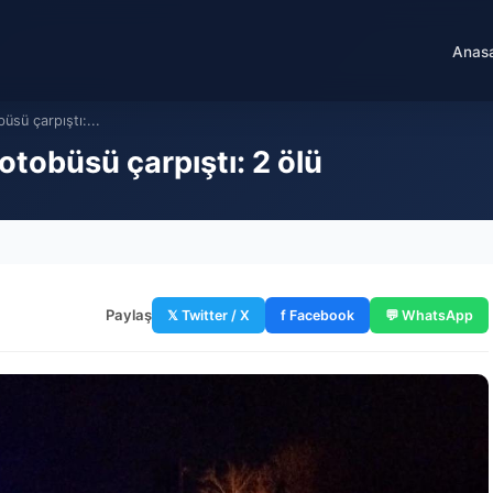
Anas
üsü çarpıştı:...
 otobüsü çarpıştı: 2 ölü
Paylaş
𝕏 Twitter / X
f Facebook
💬 WhatsApp