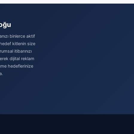
loğu
nızı binlerce aktif
hedef kitlenin size
umsal itibarınızı
erek dijital reklam
üme hedeflerinize
a.