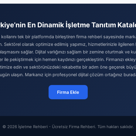
kiye’nin En Dinamik İşletme Tanıtım Kata
kollarını tek bir platformda birleştiren firma rehberi sayesinde marka
rın. Sektörel olarak optimize edilmiş yapımız, hizmetlerinizle ilgilenen 
laşmasını sağlar. Dijital varlığınızı sağlam bir zemine oturtmak ve kur
er ile pekiştirmek için hemen kaydınızı gerçekleştirin. Firmanızı ekley
optimize edin ve sektörünüzdeki rekabette bir adım öne geçerek büy
ugün ulaşın. Markanız için profesyonel dijital çözüm ortağınız burad
Firma Ekle
© 2026 İşletme Rehberi - Ücretsiz Firma Rehberi. Tüm hakları saklıdır.