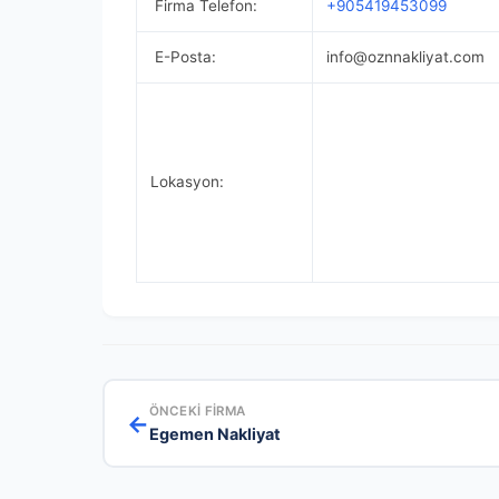
Firma Telefon:
+905419453099
E-Posta:
info@oznnakliyat.com
Lokasyon:
ÖNCEKI FIRMA
←
Egemen Nakliyat