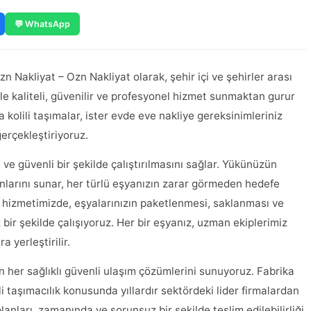
💬 WhatsApp
n Nakliyat – Ozn Nakliyat olarak, şehir içi ve şehirler arası
le kaliteli, güvenilir ve profesyonel hizmet sunmaktan gurur
ya kolili taşımalar, ister evde eve nakliye gereksinimleriniz
gerçekleştiriyoruz.
ı ve güvenli bir şekilde çalıştırılmasını sağlar. Yükünüzün
larını sunar, her türlü eşyanızın zarar görmeden hedefe
t hizmetimizde, eşyalarınızın paketlenmesi, saklanması ve
bir şekilde çalışıyoruz. Her bir eşyanız, uzman ekiplerimiz
 yerleştirilir.
in her sağlıklı güvenli ulaşım çözümlerini sunuyoruz. Fabrika
li taşımacılık konusunda yıllardır sektördeki lider firmalardan
anları, zamanında ve sorunsuz bir şekilde teslim edilebilirliği