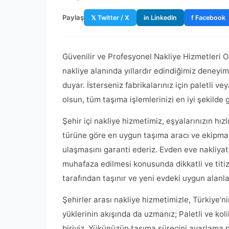
Paylaş
𝕏 Twitter / X
in LinkedIn
f Facebook
Güvenilir ve Profesyonel Nakliye Hizmetleri Oz
nakliye alanında yıllardır edindiğimiz deneyim
duyar. İsterseniz fabrikalarınız için paletli ve
olsun, tüm taşıma işlemlerinizi en iyi şekilde 
Şehir içi nakliye hizmetimiz, eşyalarınızın hızl
türüne göre en uygun taşıma aracı ve ekipman
ulaşmasını garanti ederiz. Evden eve nakliya
muhafaza edilmesi konusunda dikkatli ve titiz 
tarafından taşınır ve yeni evdeki uygun alanlara
Şehirler arası nakliye hizmetimizle, Türkiye’n
yüklerinin akışında da uzmanız; Paletli ve koli
biriyiz. Yükünüzün taşıma sürecini ayarlama pl