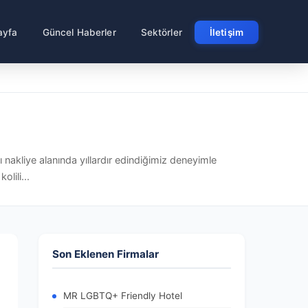
ayfa
Güncel Haberler
Sektörler
İletişim
ı nakliye alanında yıllardır edindiğimiz deneyimle
lili...
Son Eklenen Firmalar
MR LGBTQ+ Friendly Hotel