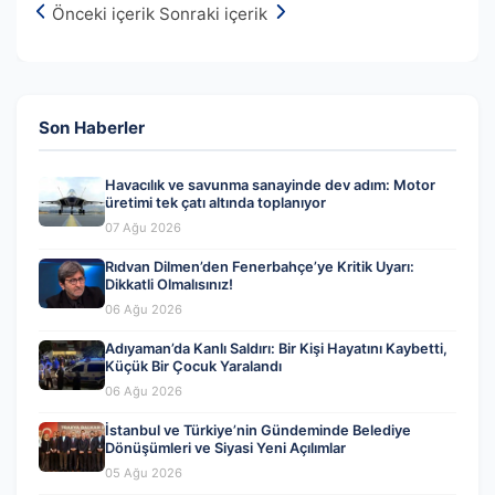
Önceki içerik
Sonraki içerik
Son Haberler
Havacılık ve savunma sanayinde dev adım: Motor
üretimi tek çatı altında toplanıyor
07 Ağu 2026
Rıdvan Dilmen’den Fenerbahçe’ye Kritik Uyarı:
Dikkatli Olmalısınız!
06 Ağu 2026
Adıyaman’da Kanlı Saldırı: Bir Kişi Hayatını Kaybetti,
Küçük Bir Çocuk Yaralandı
06 Ağu 2026
İstanbul ve Türkiye’nin Gündeminde Belediye
Dönüşümleri ve Siyasi Yeni Açılımlar
05 Ağu 2026