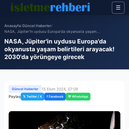
☰
Anasayfa
/
Güncel Haberler
/
NASA, Jüpiter'in uydusu Europa'da okyanusta yaşam...
NASA, Jüpiter'in uydusu Europa'da
okyanusta yaşam belirtileri arayacak!
2030'da yörüngeye girecek
15 Ekim 2024, 07:09
Güncel Haberler
Paylaş
𝕏 Twitter / X
f Facebook
💬 WhatsApp