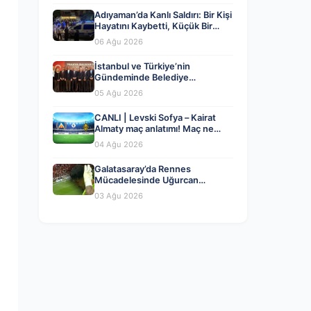
Adıyaman’da Kanlı Saldırı: Bir Kişi
Hayatını Kaybetti, Küçük Bir
Çocuk Yaralandı
06 Ağu 2026
İstanbul ve Türkiye’nin
Gündeminde Belediye
Dönüşümleri ve Siyasi Yeni
05 Ağu 2026
Açılımlar
CANLI | Levski Sofya – Kairat
Almaty maç anlatımı! Maç ne
zaman? Saat kaçta ve hangi
04 Ağu 2026
kanalda? – 04 Ağustos 2026
Galatasaray’da Rennes
Mücadelesinde Uğurcan
Çakır’dan Kritik Hata ve Maçın
03 Ağu 2026
Detayları