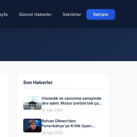
ayfa
Güncel Haberler
Sektörler
İletişim
Son Haberler
Havacılık ve savunma sanayinde
dev adım: Motor üretimi tek çatı
altında toplanıyor
07 Ağu 2026
Rıdvan Dilmen’den
Fenerbahçe’ye Kritik Uyarı:
Dikkatli Olmalısınız!
06 Ağu 2026