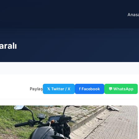
Anas
aralı
Paylaş
𝕏 Twitter / X
f Facebook
💬 WhatsApp