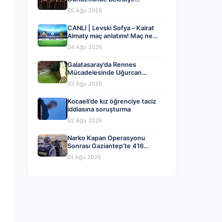
Dönüşümleri ve Siyasi Yeni
05 Ağu 2026
Açılımlar
CANLI | Levski Sofya – Kairat
Almaty maç anlatımı! Maç ne
zaman? Saat kaçta ve hangi
04 Ağu 2026
kanalda? – 04 Ağustos 2026
Galatasaray’da Rennes
Mücadelesinde Uğurcan
Çakır’dan Kritik Hata ve Maçın
03 Ağu 2026
Detayları
Kocaeli’de kız öğrenciye taciz
iddiasına soruşturma
02 Ağu 2026
Narko Kapan Operasyonu
Sonrası Gaziantep’te 416
Tutuklama
01 Ağu 2026