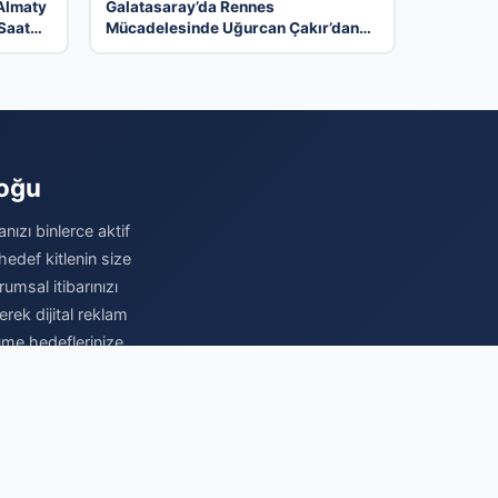
 Almaty
Galatasaray’da Rennes
Saat
Mücadelesinde Uğurcan Çakır’dan
Kritik Hata ve Maçın Detayları
loğu
nızı binlerce aktif
hedef kitlenin size
umsal itibarınızı
erek dijital reklam
üme hedeflerinize
a.