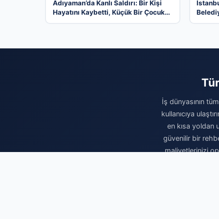
Adıyaman’da Kanlı Saldırı: Bir Kişi
İstanb
Hayatını Kaybetti, Küçük Bir Çocuk
Beledi
Yaralandı
Açılım
Tür
İş dünyasının tüm 
kullanıcıya ulaştı
en kısa yoldan u
güvenilir bir rehb
maliyetlerinizi 
b