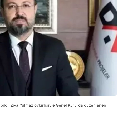
pıldı. Ziya Yulmaz oybirliğiyle Genel Kurul’da düzenlenen