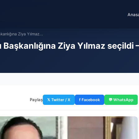
Anas
nlığına Ziya Yılmaz...
aşkanlığına Ziya Yılmaz seçildi 
Paylaş
𝕏 Twitter / X
f Facebook
💬 WhatsApp