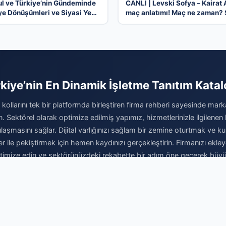
ul ve Türkiye’nin Gündeminde
CANLI | Levski Sofya – Kairat
ye Dönüşümleri ve Siyasi Yeni
maç anlatımı! Maç ne zaman? 
lar
kaçta ve hangi kanalda? – 04
Ağustos 2026
kiye’nin En Dinamik İşletme Tanıtım Kata
kollarını tek bir platformda birleştiren firma rehberi sayesinde marka
rın. Sektörel olarak optimize edilmiş yapımız, hizmetlerinizle ilgilenen 
laşmasını sağlar. Dijital varlığınızı sağlam bir zemine oturtmak ve kur
er ile pekiştirmek için hemen kaydınızı gerçekleştirin. Firmanızı ekley
optimize edin ve sektörünüzdeki rekabette bir adım öne geçerek büy
ugün ulaşın. Markanız için profesyonel dijital çözüm ortağınız burad
Firma Ekle