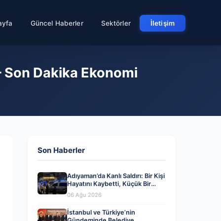
ayfa
Güncel Haberler
Sektörler
İletişim
– Son Dakika Ekonomi
Son Haberler
Adıyaman’da Kanlı Saldırı: Bir Kişi
Hayatını Kaybetti, Küçük Bir
Çocuk Yaralandı
06 Ağu 2026
İstanbul ve Türkiye’nin
Gündeminde Belediye