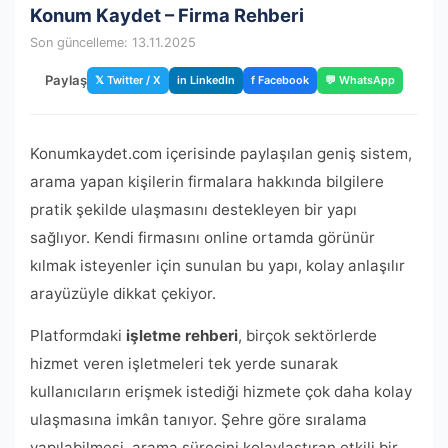
Konum Kaydet – Firma Rehberi
Son güncelleme: 13.11.2025
Paylaş
𝕏 Twitter / X
in LinkedIn
f Facebook
💬 WhatsApp
Konumkaydet.com içerisinde paylaşılan geniş sistem,
arama yapan kişilerin firmalara hakkında bilgilere
pratik şekilde ulaşmasını destekleyen bir yapı
sağlıyor. Kendi firmasını online ortamda görünür
kılmak isteyenler için sunulan bu yapı, kolay anlaşılır
arayüzüyle dikkat çekiyor.
Platformdaki
işletme rehberi
, birçok sektörlerde
hizmet veren işletmeleri tek yerde sunarak
kullanıcıların erişmek istediği hizmete çok daha kolay
ulaşmasına imkân tanıyor. Şehre göre sıralama
yapılabilmesi, arama sürecini kolaylaştıran etkili bir