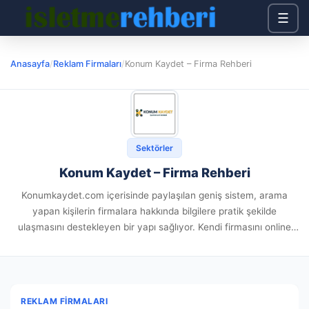
☰
Anasayfa
/
Reklam Firmaları
/
Konum Kaydet – Firma Rehberi
Sektörler
Konum Kaydet – Firma Rehberi
Konumkaydet.com içerisinde paylaşılan geniş sistem, arama
yapan kişilerin firmalara hakkında bilgilere pratik şekilde
ulaşmasını destekleyen bir yapı sağlıyor. Kendi firmasını online
ortamda görünür kılmak isteyenler için sunulan bu yapı, kolay
anlaşılır arayüzüyle dikkat çekiyor. Platformdaki...
REKLAM FIRMALARI