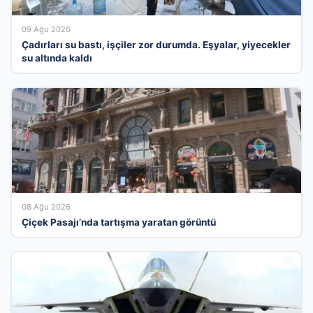
09 Ağu 2026
Çadırları su bastı, işçiler zor durumda. Eşyalar, yiyecekler
su altında kaldı
08 Ağu 2026
Çiçek Pasajı’nda tartışma yaratan görüntü