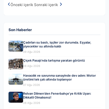
Önceki içerik
Sonraki içerik
Son Haberler
Çadırları su bastı, işçiler zor durumda. Eşyalar,
yiyecekler su altında kaldı
09 Ağu 2026
Çiçek Pasajı’nda tartışma yaratan görüntü
08 Ağu 2026
Havacılık ve savunma sanayinde dev adım: Motor
üretimi tek çatı altında toplanıyor
07 Ağu 2026
Rıdvan Dilmen’den Fenerbahçe’ye Kritik Uyarı:
Dikkatli Olmalısınız!
06 Ağu 2026