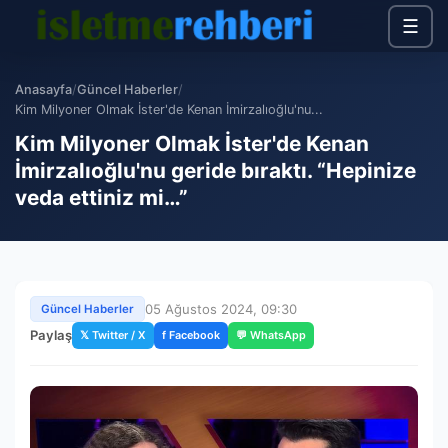
☰
Anasayfa
/
Güncel Haberler
/
Kim Milyoner Olmak İster'de Kenan İmirzalıoğlu'nu...
Kim Milyoner Olmak İster'de Kenan
İmirzalıoğlu'nu geride bıraktı. “Hepinize
veda ettiniz mi…”
05 Ağustos 2024, 09:30
Güncel Haberler
Paylaş
𝕏 Twitter / X
f Facebook
💬 WhatsApp