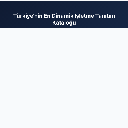
Türkiye’nin En Dinamik İşletme Tanıtım
Kataloğu
İş dünyasının tüm kollarını tek bir platformda birleştiren firma
rehberi sayesinde markanızı binlerce aktif kullanıcıya ulaştırın.
Sektörel olarak optimize edilmiş yapımız, hizmetlerinizle
ilgilenen hedef kitlenin size en kısa yoldan ulaşmasını sağlar.
Dijital varlığınızı sağlam bir zemine oturtmak ve kurumsal
itibarınızı güvenilir bir rehber ile pekiştirmek için hemen
kaydınızı gerçekleştirin. Firmanızı ekleyerek dijital reklam
maliyetlerinizi optimize edin ve sektörünüzdeki rekabette bir
adım öne geçerek büyüme hedeflerinize bugün ulaşın.
Markanız için profesyonel dijital çözüm ortağınız burada.
Firma Ekle