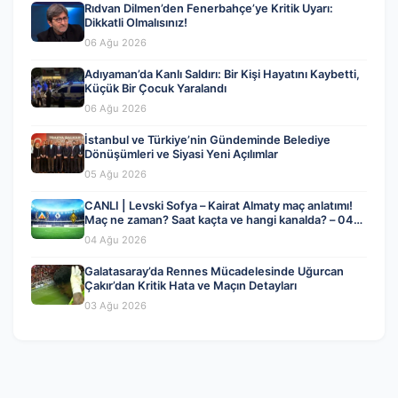
Rıdvan Dilmen’den Fenerbahçe’ye Kritik Uyarı:
Dikkatli Olmalısınız!
06 Ağu 2026
Adıyaman’da Kanlı Saldırı: Bir Kişi Hayatını Kaybetti,
Küçük Bir Çocuk Yaralandı
06 Ağu 2026
İstanbul ve Türkiye’nin Gündeminde Belediye
Dönüşümleri ve Siyasi Yeni Açılımlar
05 Ağu 2026
CANLI | Levski Sofya – Kairat Almaty maç anlatımı!
Maç ne zaman? Saat kaçta ve hangi kanalda? – 04
Ağustos 2026
04 Ağu 2026
Galatasaray’da Rennes Mücadelesinde Uğurcan
Çakır’dan Kritik Hata ve Maçın Detayları
03 Ağu 2026