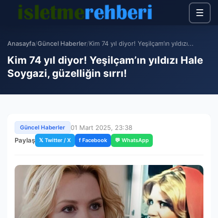
☰
Anasayfa
/
Güncel Haberler
/
Kim 74 yıl diyor! Yeşilçam’ın yıldızı...
Kim 74 yıl diyor! Yeşilçam’ın yıldızı Hale
Soygazi, güzelliğin sırrı!
01 Mart 2025, 23:38
Güncel Haberler
Paylaş
𝕏 Twitter / X
f Facebook
💬 WhatsApp