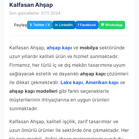
Kalfasan Ahşap
Son güncelleme: 07.11.2024
Paylaş
𝕏 Twitter / X
in LinkedIn
f Facebook
💬 WhatsApp
Kalfasan Ahşap,
ahşap kapı
ve
mobilya
sektöründe
uzun yıllardır kaliteli ürün ve hizmet sunmaktadır.
Firmamız, her türlü iç ve dış mekân tasarımına uyum
sağlayacak estetik ve dayanıklı
ahşap kapı
çözümleri
ile dikkat çekmektedir.
Lake kapı
,
Amerikan kapı
ve
ahşap kapı modelleri
gibi farklı seçeneklerle
müşterilerinin ihtiyaçlarına en uygun ürünleri
sunmaktadır.
Kalfasan Ahşap, kaliteli işçilik, zarif tasarımlar ve
uzun ömürlü ürünler ile sektörde öne çıkmaktadır. Her
bir kapı modeli, doğal ahşap malzemelerin sunduğu