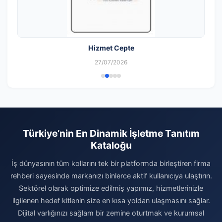
Hizmet Cepte
27/07/2026
Türkiye’nin En Dinamik İşletme Tanıtım
Kataloğu
İş dünyasının tüm kollarını tek bir platformda birleştiren firma
rehberi sayesinde markanızı binlerce aktif kullanıcıya ulaştırın.
Sektörel olarak optimize edilmiş yapımız, hizmetlerinizle
ilgilenen hedef kitlenin size en kısa yoldan ulaşmasını sağlar.
Dijital varlığınızı sağlam bir zemine oturtmak ve kurumsal