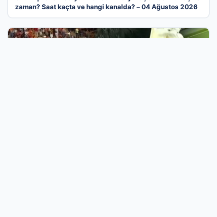
zaman? Saat kaçta ve hangi kanalda? – 04 Ağustos 2026
03 Ağu 2026
Galatasaray’da Rennes Mücadelesinde Uğurcan Çakır’dan
Kritik Hata ve Maçın Detayları
Türkiye’nin En Dinamik İşletme Tanıtım
Kataloğu