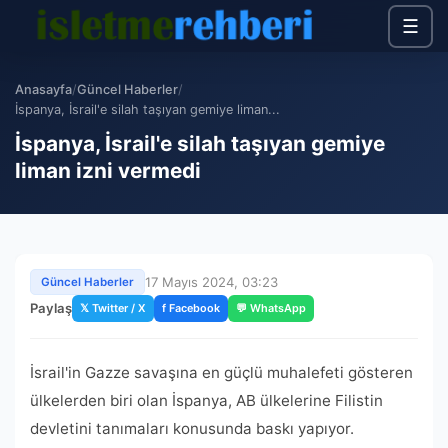
☰
Anasayfa
/
Güncel Haberler
/
İspanya, İsrail'e silah taşıyan gemiye liman...
İspanya, İsrail'e silah taşıyan gemiye
liman izni vermedi
17 Mayıs 2024, 03:23
Güncel Haberler
Paylaş
𝕏 Twitter / X
f Facebook
💬 WhatsApp
İsrail'in Gazze savaşına en güçlü muhalefeti gösteren
ülkelerden biri olan İspanya, AB ülkelerine Filistin
devletini tanımaları konusunda baskı yapıyor.