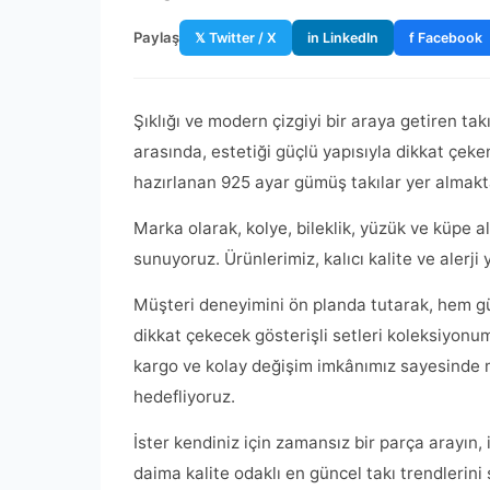
Paylaş
𝕏 Twitter / X
in LinkedIn
f Facebook
Şıklığı ve modern çizgiyi bir araya getiren ta
arasında, estetiği güçlü yapısıyla dikkat çeke
hazırlanan 925 ayar gümüş takılar yer almakt
Marka olarak, kolye, bileklik, yüzük ve küpe 
sunuyoruz. Ürünlerimiz, kalıcı kalite ve alerj
Müşteri deneyimini ön planda tutarak, hem g
dikkat çekecek gösterişli setleri koleksiyonum
kargo ve kolay değişim imkânımız sayesinde m
hedefliyoruz.
İster kendiniz için zamansız bir parça arayın, 
daima kalite odaklı en güncel takı trendlerini s