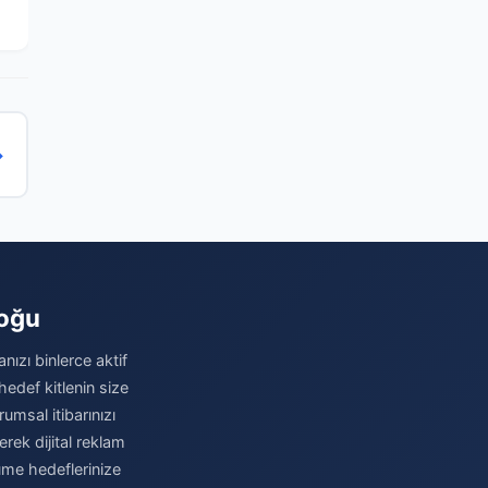
→
loğu
nızı binlerce aktif
hedef kitlenin size
umsal itibarınızı
erek dijital reklam
üme hedeflerinize