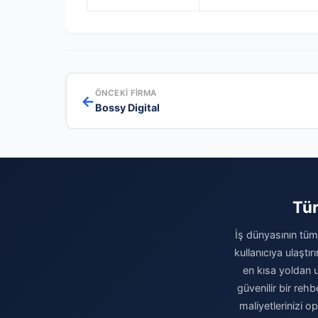
ÖNCEKI FIRMA
←
Bossy Digital
Tür
İş dünyasının tüm 
kullanıcıya ulaştı
en kısa yoldan u
güvenilir bir rehb
maliyetlerinizi 