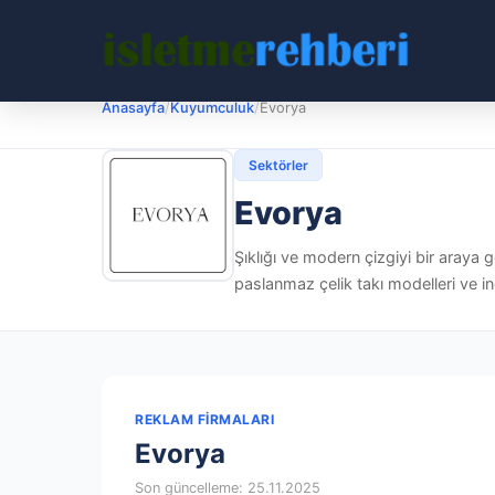
Anasayfa
/
Kuyumculuk
/
Evorya
Sektörler
Evorya
Şıklığı ve modern çizgiyi bir araya 
paslanmaz çelik takı modelleri ve in
REKLAM FIRMALARI
Evorya
Son güncelleme: 25.11.2025