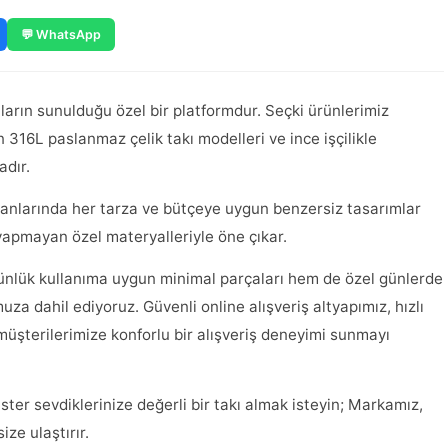
💬 WhatsApp
kıların sunulduğu özel bir platformdur. Seçki ürünlerimiz
n 316L paslanmaz çelik takı modelleri ve ince işçilikle
adır.
alanlarında her tarza ve bütçeye uygun benzersiz tasarımlar
i yapmayan özel materyalleriyle öne çıkar.
ünlük kullanıma uygun minimal parçaları hem de özel günlerde
uza dahil ediyoruz. Güvenli online alışveriş altyapımız, hızlı
üşterilerimize konforlu bir alışveriş deneyimi sunmayı
ister sevdiklerinize değerli bir takı almak isteyin; Markamız,
ize ulaştırır.