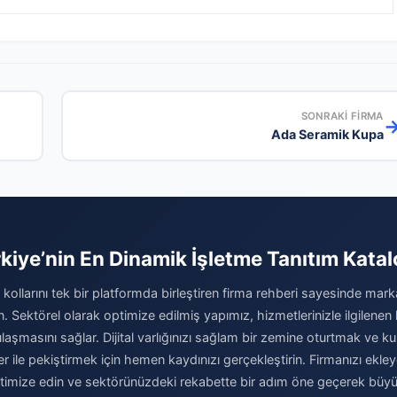
SONRAKI FIRMA
Ada Seramik Kupa
kiye’nin En Dinamik İşletme Tanıtım Kata
kollarını tek bir platformda birleştiren firma rehberi sayesinde marka
rın. Sektörel olarak optimize edilmiş yapımız, hizmetlerinizle ilgilenen 
laşmasını sağlar. Dijital varlığınızı sağlam bir zemine oturtmak ve kur
er ile pekiştirmek için hemen kaydınızı gerçekleştirin. Firmanızı ekley
optimize edin ve sektörünüzdeki rekabette bir adım öne geçerek büy