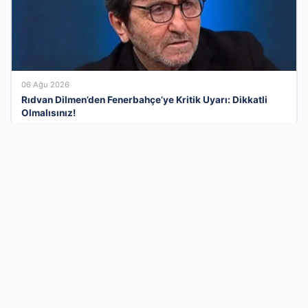
06 Ağu 2026
Rıdvan Dilmen’den Fenerbahçe’ye Kritik Uyarı: Dikkatli
Olmalısınız!
Türkiye’nin En Dinamik İşletme Tanıtım
Kataloğu
İş dünyasının tüm kollarını tek bir platformda birleştiren firma
rehberi sayesinde markanızı binlerce aktif kullanıcıya ulaştırın.
Sektörel olarak optimize edilmiş yapımız, hizmetlerinizle
ilgilenen hedef kitlenin size en kısa yoldan ulaşmasını sağlar.