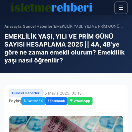
☰
Anasayfa
/
Güncel Haberler
/
EMEKLİLİK YAŞI, YILI VE PRİM GÜNÜ...
EMEKLİLİK YAŞI, YILI VE PRİM GÜNÜ
SAYISI HESAPLAMA 2025 || 4A, 4B’ye
göre ne zaman emekli olurum? Emeklilik
yaşı nasıl öğrenilir?
15 Mayıs 2025, 03:13
Güncel Haberler
Paylaş
𝕏 Twitter / X
f Facebook
💬 WhatsApp