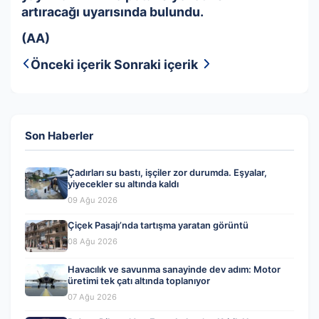
artıracağı uyarısında bulundu.
(AA)
Önceki içerik
Sonraki içerik
Son Haberler
Çadırları su bastı, işçiler zor durumda. Eşyalar,
yiyecekler su altında kaldı
09 Ağu 2026
Çiçek Pasajı’nda tartışma yaratan görüntü
08 Ağu 2026
Havacılık ve savunma sanayinde dev adım: Motor
üretimi tek çatı altında toplanıyor
07 Ağu 2026