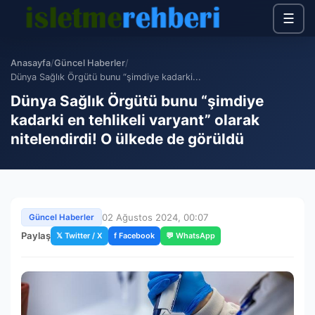
☰
Anasayfa
/
Güncel Haberler
/
Dünya Sağlık Örgütü bunu “şimdiye kadarki...
Dünya Sağlık Örgütü bunu “şimdiye
kadarki en tehlikeli varyant” olarak
nitelendirdi! O ülkede de görüldü
02 Ağustos 2024, 00:07
Güncel Haberler
Paylaş
𝕏 Twitter / X
f Facebook
💬 WhatsApp