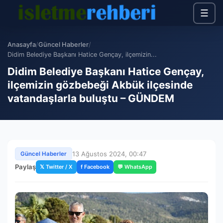
☰
Anasayfa
/
Güncel Haberler
/
Didim Belediye Başkanı Hatice Gençay, ilçemizin...
Didim Belediye Başkanı Hatice Gençay,
ilçemizin gözbebeği Akbük ilçesinde
vatandaşlarla buluştu – GÜNDEM
13 Ağustos 2024, 00:47
Güncel Haberler
Paylaş
𝕏 Twitter / X
f Facebook
💬 WhatsApp