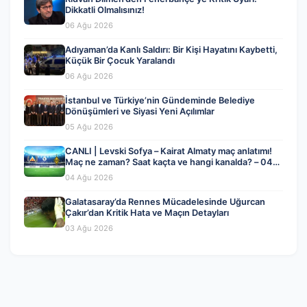
Dikkatli Olmalısınız!
06 Ağu 2026
Adıyaman’da Kanlı Saldırı: Bir Kişi Hayatını Kaybetti,
Küçük Bir Çocuk Yaralandı
06 Ağu 2026
İstanbul ve Türkiye’nin Gündeminde Belediye
Dönüşümleri ve Siyasi Yeni Açılımlar
05 Ağu 2026
CANLI | Levski Sofya – Kairat Almaty maç anlatımı!
Maç ne zaman? Saat kaçta ve hangi kanalda? – 04
Ağustos 2026
04 Ağu 2026
Galatasaray’da Rennes Mücadelesinde Uğurcan
Çakır’dan Kritik Hata ve Maçın Detayları
03 Ağu 2026