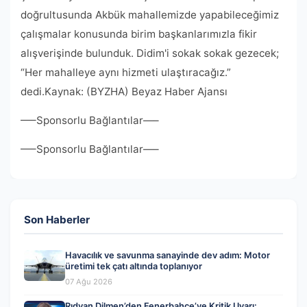
doğrultusunda Akbük mahallemizde yapabileceğimiz
çalışmalar konusunda birim başkanlarımızla fikir
alışverişinde bulunduk. Didim'i sokak sokak gezecek;
“Her mahalleye aynı hizmeti ulaştıracağız.”
dedi.Kaynak: (BYZHA) Beyaz Haber Ajansı
—–Sponsorlu Bağlantılar—–
—–Sponsorlu Bağlantılar—–
Son Haberler
Havacılık ve savunma sanayinde dev adım: Motor
üretimi tek çatı altında toplanıyor
07 Ağu 2026
Rıdvan Dilmen’den Fenerbahçe’ye Kritik Uyarı: