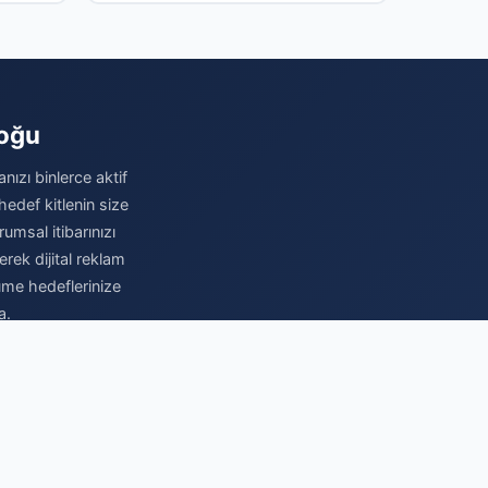
Ağustos 2026
loğu
nızı binlerce aktif
hedef kitlenin size
umsal itibarınızı
erek dijital reklam
üme hedeflerinize
a.