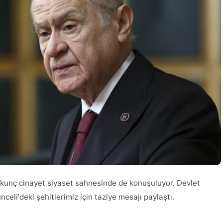
kunç cinayet siyaset sahnesinde de konuşuluyor. Devlet
celi'deki şehitlerimiz için taziye mesajı paylaştı.