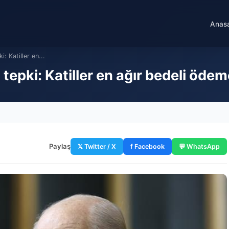
Anas
: Katiller en...
tepki: Katiller en ağır bedeli ödeme
Paylaş
𝕏 Twitter / X
f Facebook
💬 WhatsApp