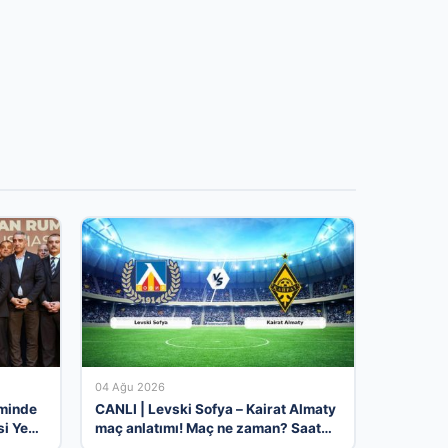
04 Ağu 2026
eminde
CANLI | Levski Sofya – Kairat Almaty
i Yeni
maç anlatımı! Maç ne zaman? Saat
kaçta ve hangi kanalda? – 04