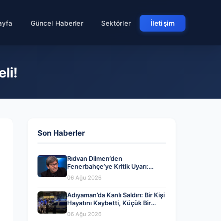
ayfa
Güncel Haberler
Sektörler
İletişim
li!
Son Haberler
Rıdvan Dilmen’den
Fenerbahçe’ye Kritik Uyarı:
Dikkatli Olmalısınız!
06 Ağu 2026
Adıyaman’da Kanlı Saldırı: Bir Kişi
Hayatını Kaybetti, Küçük Bir
Çocuk Yaralandı
06 Ağu 2026