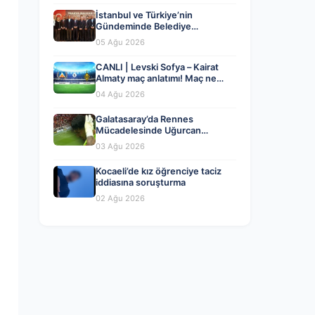
İstanbul ve Türkiye’nin
Gündeminde Belediye
Dönüşümleri ve Siyasi Yeni
05 Ağu 2026
Açılımlar
CANLI | Levski Sofya – Kairat
Almaty maç anlatımı! Maç ne
zaman? Saat kaçta ve hangi
04 Ağu 2026
kanalda? – 04 Ağustos 2026
Galatasaray’da Rennes
Mücadelesinde Uğurcan
Çakır’dan Kritik Hata ve Maçın
03 Ağu 2026
Detayları
Kocaeli’de kız öğrenciye taciz
iddiasına soruşturma
02 Ağu 2026