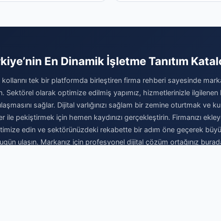
kiye’nin En Dinamik İşletme Tanıtım Kata
kollarını tek bir platformda birleştiren firma rehberi sayesinde marka
rın. Sektörel olarak optimize edilmiş yapımız, hizmetlerinizle ilgilenen 
laşmasını sağlar. Dijital varlığınızı sağlam bir zemine oturtmak ve kur
er ile pekiştirmek için hemen kaydınızı gerçekleştirin. Firmanızı ekley
optimize edin ve sektörünüzdeki rekabette bir adım öne geçerek büy
ugün ulaşın. Markanız için profesyonel dijital çözüm ortağınız burad
Firma Ekle