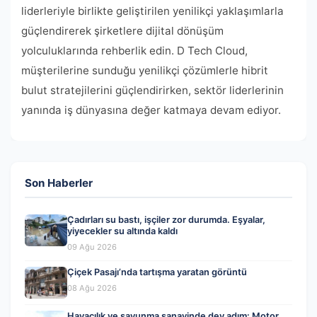
liderleriyle birlikte geliştirilen yenilikçi yaklaşımlarla
güçlendirerek şirketlere dijital dönüşüm
yolculuklarında rehberlik edin. D Tech Cloud,
müşterilerine sunduğu yenilikçi çözümlerle hibrit
bulut stratejilerini güçlendirirken, sektör liderlerinin
yanında iş dünyasına değer katmaya devam ediyor.
Son Haberler
Çadırları su bastı, işçiler zor durumda. Eşyalar,
yiyecekler su altında kaldı
09 Ağu 2026
Çiçek Pasajı’nda tartışma yaratan görüntü
08 Ağu 2026
Havacılık ve savunma sanayinde dev adım: Motor