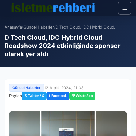
☰
Anasayfa
/
Güncel Haberler
/
D Tech Cloud, IDC Hybrid Cloud...
D Tech Cloud, IDC Hybrid Cloud
Roadshow 2024 etkinliğinde sponsor
olarak yer aldı
12 Aralık 2024, 21:33
Güncel Haberler
Paylaş
𝕏 Twitter / X
f Facebook
💬 WhatsApp