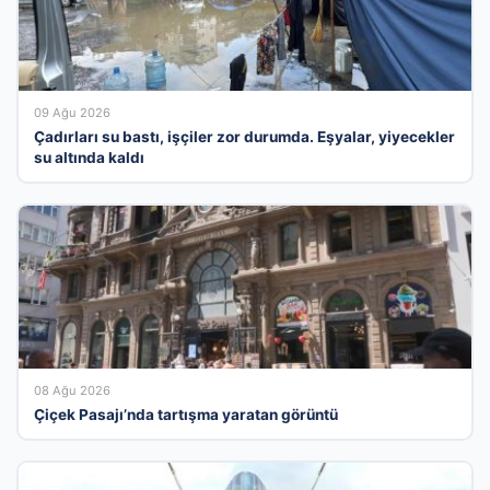
09 Ağu 2026
Çadırları su bastı, işçiler zor durumda. Eşyalar, yiyecekler
su altında kaldı
08 Ağu 2026
Çiçek Pasajı’nda tartışma yaratan görüntü