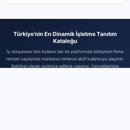
Türkiye’nin En Dinamik İşletme Tanıtım
Kataloğu
İş dünyasının tüm kollarını tek bir platformda birleştiren firma
rehberi sayesinde markanızı binlerce aktif kullanıcıya ulaştırın.
Sektörel olarak optimize edilmiş yapımız, hizmetlerinizle
ilgilenen hedef kitlenin size en kısa yoldan ulaşmasını sağlar.
Dijital varlığınızı sağlam bir zemine oturtmak ve kurumsal
itibarınızı güvenilir bir rehber ile pekiştirmek için hemen
kaydınızı gerçekleştirin. Firmanızı ekleyerek dijital reklam
maliyetlerinizi optimize edin ve sektörünüzdeki rekabette bir
adım öne geçerek büyüme hedeflerinize bugün ulaşın.
Markanız için profesyonel dijital çözüm ortağınız burada.