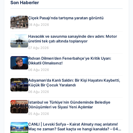
Son Haberler
Çiçek Pasajı’nda tartışma yaratan görüntü
08 Ağu 2026
Havacılık ve savunma sanayinde dev adım: Motor
üretimi tek çatı altında toplanıyor
07 Ağu 2026
Rıdvan Dilmen’den Fenerbahçe’ye Kritik Uyarı:
Dikkatli Olmalısınız!
06 Ağu 2026
Adıyaman’da Kanlı Saldırı: Bir Kişi Hayatını Kaybetti,
Küçük Bir Çocuk Yaralandı
06 Ağu 2026
İstanbul ve Türkiye’nin Gündeminde Belediye
Dönüşümleri ve Siyasi Yeni Açılımlar
05 Ağu 2026
CANLI | Levski Sofya – Kairat Almaty maç anlatımı!
Maç ne zaman? Saat kaçta ve hangi kanalda? – 04