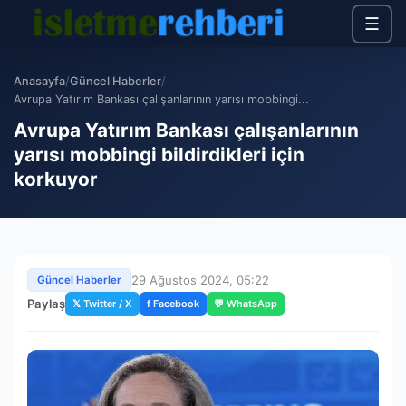
☰
Anasayfa
/
Güncel Haberler
/
Avrupa Yatırım Bankası çalışanlarının yarısı mobbingi...
Avrupa Yatırım Bankası çalışanlarının
yarısı mobbingi bildirdikleri için
korkuyor
29 Ağustos 2024, 05:22
Güncel Haberler
Paylaş
𝕏 Twitter / X
f Facebook
💬 WhatsApp