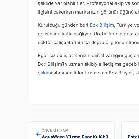
şekilde var olabilirler. Profesyonel ekip ve son
ilgisini çekerken markanızın görünürlüğünü art
Kurulduğu günden beri
Box Bilişim
, Türkiye v
gelişimine katkı sağlıyor. Üreticilerin marka d
sektör çalışanlarının da doğru bilgilendirilme
Eğer siz de işletmenizin dijital varlığını güçl
Box Bilişim’in uzman ekibiyle iletişime geçebi
çekimi
alanında lider firma olan Box Bilişim, s
ÖNCEKI FIRMA
←
AquaWave Yüzme Spor Kulübü
Estet