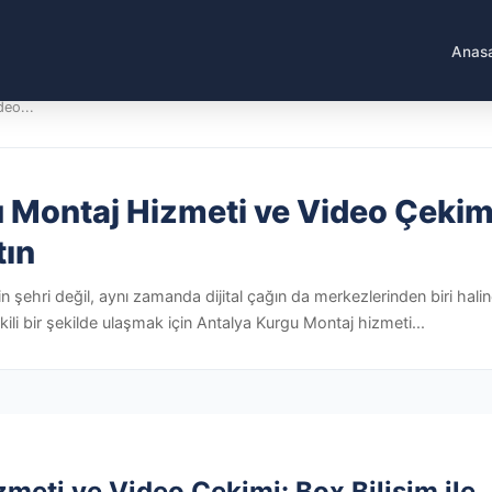
Anas
deo...
Montaj Hizmeti ve Video Çekimi: 
tın
 şehri değil, aynı zamanda dijital çağın da merkezlerinden biri haline g
kili bir şekilde ulaşmak için Antalya Kurgu Montaj hizmeti...
meti ve Video Çekimi: Box Bilişim ile