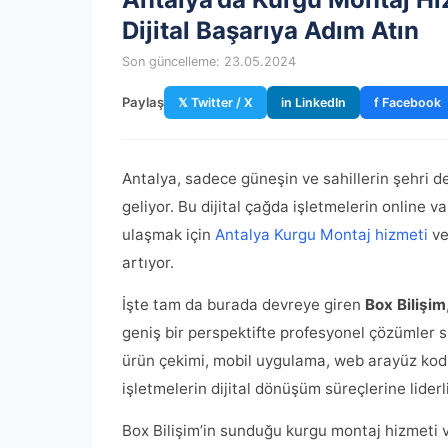
Dijital Başarıya Adım Atın
Son güncelleme: 23.05.2024
Paylaş
𝕏 Twitter / X
in LinkedIn
f Facebook
Antalya, sadece güneşin ve sahillerin şehri de
geliyor. Bu dijital çağda işletmelerin online va
ulaşmak için
Antalya Kurgu Montaj hizmeti
v
artıyor.
İşte tam da burada devreye giren
Box Bilişim
geniş bir perspektifte profesyonel çözümler s
ürün çekimi, mobil uygulama, web arayüz kod
işletmelerin dijital dönüşüm süreçlerine liderl
Box Bilişim’in sunduğu kurgu montaj hizmeti ve 