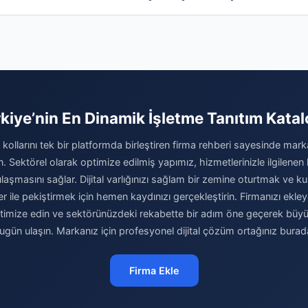
kiye’nin En Dinamik İşletme Tanıtım Kata
kollarını tek bir platformda birleştiren firma rehberi sayesinde marka
rın. Sektörel olarak optimize edilmiş yapımız, hizmetlerinizle ilgilenen 
laşmasını sağlar. Dijital varlığınızı sağlam bir zemine oturtmak ve kur
er ile pekiştirmek için hemen kaydınızı gerçekleştirin. Firmanızı ekley
optimize edin ve sektörünüzdeki rekabette bir adım öne geçerek büy
ugün ulaşın. Markanız için profesyonel dijital çözüm ortağınız burad
Firma Ekle