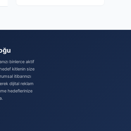
loğu
nızı binlerce aktif
hedef kitlenin size
umsal itibarınızı
erek dijital reklam
üme hedeflerinize
a.