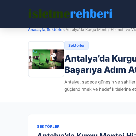
Anasayfa
/
Sektörler
/
Antalya’da Kurgu Montaj Hizmeti ve Vi
Sektörler
Antalya’da Kurgu 
Başarıya Adım A
Antalya, sadece güneşin ve sahillerin
güçlendirmek ve hedef kitlelerine et
SEKTÖRLER
Antalya’da Kurgu Montaj Hiz