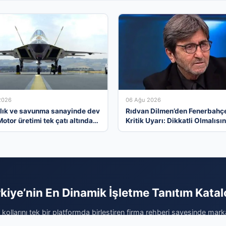
2026
06 Ağu 2026
lık ve savunma sanayinde dev
Rıdvan Dilmen’den Fenerbahç
otor üretimi tek çatı altında
Kritik Uyarı: Dikkatli Olmalısın
ıyor
kiye’nin En Dinamik İşletme Tanıtım Kata
kollarını tek bir platformda birleştiren firma rehberi sayesinde marka
rın. Sektörel olarak optimize edilmiş yapımız, hizmetlerinizle ilgilenen 