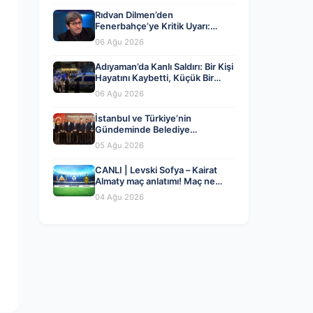
Rıdvan Dilmen’den
Fenerbahçe’ye Kritik Uyarı:
Dikkatli Olmalısınız!
06 Ağu 2026
Adıyaman’da Kanlı Saldırı: Bir Kişi
Hayatını Kaybetti, Küçük Bir
Çocuk Yaralandı
06 Ağu 2026
İstanbul ve Türkiye’nin
Gündeminde Belediye
Dönüşümleri ve Siyasi Yeni
05 Ağu 2026
Açılımlar
CANLI | Levski Sofya – Kairat
Almaty maç anlatımı! Maç ne
zaman? Saat kaçta ve hangi
04 Ağu 2026
kanalda? – 04 Ağustos 2026