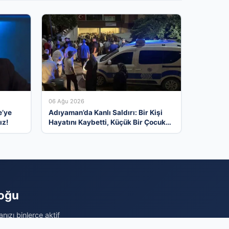
06 Ağu 2026
e’ye
Adıyaman’da Kanlı Saldırı: Bir Kişi
ız!
Hayatını Kaybetti, Küçük Bir Çocuk
Yaralandı
loğu
nızı binlerce aktif
hedef kitlenin size