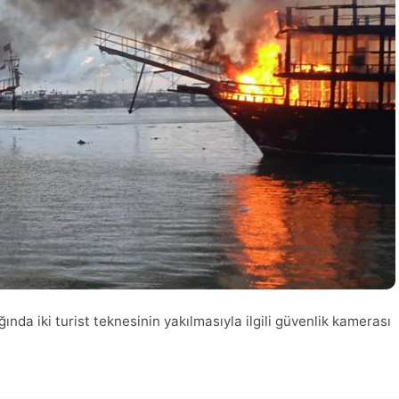
ğında iki turist teknesinin yakılmasıyla ilgili güvenlik kamerası