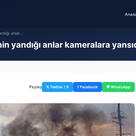
Anas
ndığı anlar...
inin yandığı anlar kameralara yansı
Paylaş
𝕏 Twitter / X
f Facebook
💬 WhatsApp