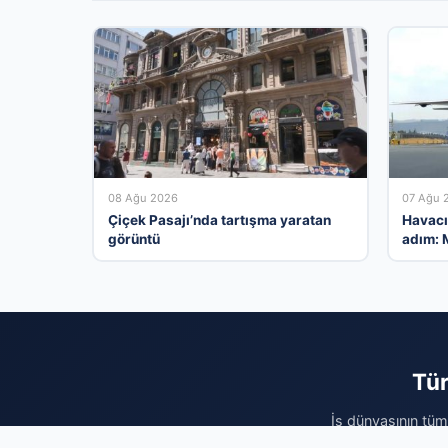
08 Ağu 2026
07 Ağu 
Çiçek Pasajı’nda tartışma yaratan
Havacı
görüntü
adım: M
toplan
Tür
İş dünyasının tüm 
kullanıcıya ulaştı