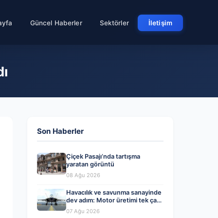
ayfa
Güncel Haberler
Sektörler
İletişim
dı
Son Haberler
Çiçek Pasajı’nda tartışma
yaratan görüntü
08 Ağu 2026
Havacılık ve savunma sanayinde
dev adım: Motor üretimi tek çatı
altında toplanıyor
07 Ağu 2026