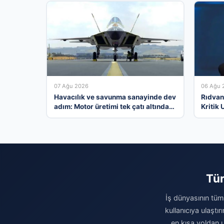
07 Ağu 2026
06 Ağu 
Havacılık ve savunma sanayinde dev
Rıdvan
adım: Motor üretimi tek çatı altında
Kritik 
toplanıyor
Tür
İş dünyasının tüm 
kullanıcıya ulaştı
en kısa yoldan u