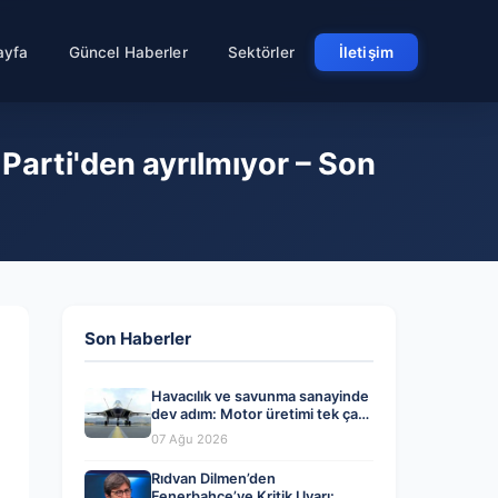
ayfa
Güncel Haberler
Sektörler
İletişim
Parti'den ayrılmıyor – Son
Son Haberler
Havacılık ve savunma sanayinde
dev adım: Motor üretimi tek çatı
altında toplanıyor
07 Ağu 2026
Rıdvan Dilmen’den
Fenerbahçe’ye Kritik Uyarı: