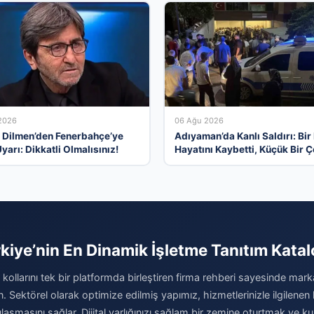
2026
06 Ağu 2026
 Dilmen’den Fenerbahçe’ye
Adıyaman’da Kanlı Saldırı: Bir 
Uyarı: Dikkatli Olmalısınız!
Hayatını Kaybetti, Küçük Bir 
Yaralandı
kiye’nin En Dinamik İşletme Tanıtım Kata
kollarını tek bir platformda birleştiren firma rehberi sayesinde marka
rın. Sektörel olarak optimize edilmiş yapımız, hizmetlerinizle ilgilenen 
laşmasını sağlar. Dijital varlığınızı sağlam bir zemine oturtmak ve kur