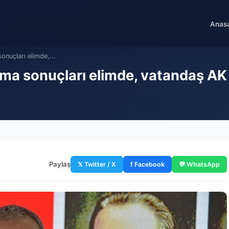
Anas
onuçları elimde,...
rma sonuçları elimde, vatandaş AK 
Paylaş
𝕏 Twitter / X
f Facebook
💬 WhatsApp