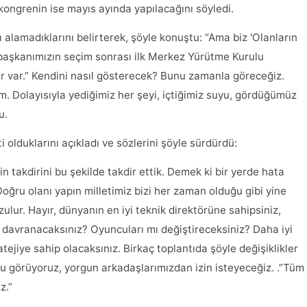
kongrenin ise mayıs ayında yapılacağını söyledi.
alamadıklarını belirterek, şöyle konuştu: “Ama biz 'Olanların
başkanımızın seçim sonrası ilk Merkez Yürütme Kurulu
yır var.” Kendini nasıl gösterecek? Bunu zamanla göreceğiz.
. Dolayısıyla yediğimiz her şeyi, içtiğimiz suyu, gördüğümüz
u.
 olduklarını açıkladı ve sözlerini şöyle sürdürdü:
zin takdirini bu şekilde takdir ettik. Demek ki bir yerde hata
Doğru olanı yapın milletimiz bizi her zaman olduğu gibi yine
zulur. Hayır, dünyanın en iyi teknik direktörüne sahipsiniz,
 davranacaksınız? Oyuncuları mı değiştireceksiniz? Daha iyi
atejiye sahip olacaksınız. Birkaç toplantıda şöyle değişiklikler
u görüyoruz, yorgun arkadaşlarımızdan izin isteyeceğiz. .”Tüm
z.”