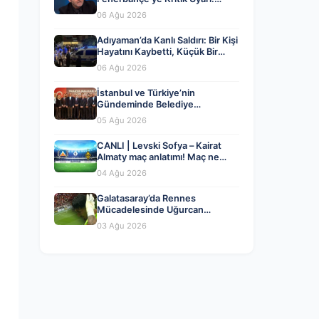
Dikkatli Olmalısınız!
06 Ağu 2026
Adıyaman’da Kanlı Saldırı: Bir Kişi
Hayatını Kaybetti, Küçük Bir
Çocuk Yaralandı
06 Ağu 2026
İstanbul ve Türkiye’nin
Gündeminde Belediye
Dönüşümleri ve Siyasi Yeni
05 Ağu 2026
Açılımlar
CANLI | Levski Sofya – Kairat
Almaty maç anlatımı! Maç ne
zaman? Saat kaçta ve hangi
04 Ağu 2026
kanalda? – 04 Ağustos 2026
Galatasaray’da Rennes
Mücadelesinde Uğurcan
Çakır’dan Kritik Hata ve Maçın
03 Ağu 2026
Detayları