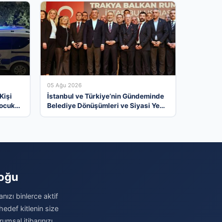
05 Ağu 2026
Kişi
İstanbul ve Türkiye’nin Gündeminde
Çocuk
Belediye Dönüşümleri ve Siyasi Yeni
Açılımlar
loğu
nızı binlerce aktif
hedef kitlenin size
umsal itibarınızı