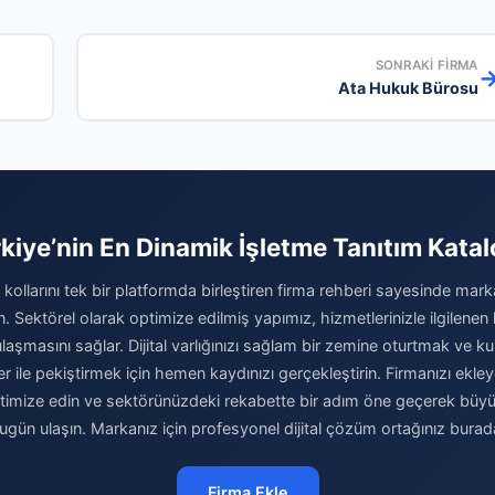
SONRAKI FIRMA
Ata Hukuk Bürosu
kiye’nin En Dinamik İşletme Tanıtım Kata
kollarını tek bir platformda birleştiren firma rehberi sayesinde marka
rın. Sektörel olarak optimize edilmiş yapımız, hizmetlerinizle ilgilenen 
laşmasını sağlar. Dijital varlığınızı sağlam bir zemine oturtmak ve kur
er ile pekiştirmek için hemen kaydınızı gerçekleştirin. Firmanızı ekley
optimize edin ve sektörünüzdeki rekabette bir adım öne geçerek büy
ugün ulaşın. Markanız için profesyonel dijital çözüm ortağınız burad
Firma Ekle