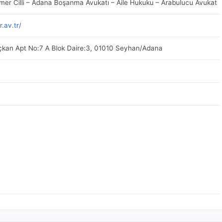
er Cilli – Adana Boşanma Avukatı – Aile Hukuku – Arabulucu Avukat
.av.tr/
çkan Apt No:7 A Blok Daire:3, 01010 Seyhan/Adana