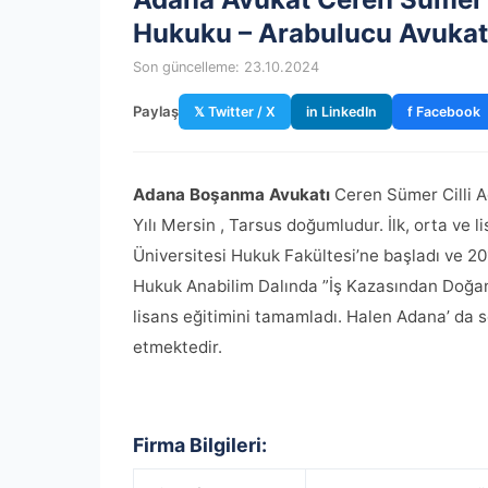
Hukuku – Arabulucu Avukat
Son güncelleme: 23.10.2024
Paylaş
𝕏 Twitter / X
in LinkedIn
f Facebook
Adana Boşanma Avukatı
Ceren Sümer Cilli A
Yılı Mersin , Tarsus doğumludur. İlk, orta ve 
Üniversitesi Hukuk Fakültesi’ne başladı ve 20
Hukuk Anabilim Dalında ”İş Kazasından Doğan 
lisans eğitimini tamamladı. Halen Adana’ da
etmektedir.
Firma Bilgileri: