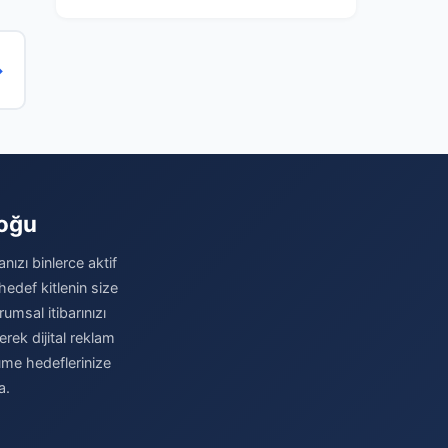
→
loğu
nızı binlerce aktif
hedef kitlenin size
umsal itibarınızı
erek dijital reklam
üme hedeflerinize
a.