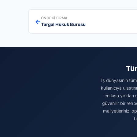
ÖNCEKI FIRMA
←
Targal Hukuk Bürosu
Tür
İş dünyasının tüm 
kullanıcıya ulaştı
en kısa yoldan u
güvenilir bir rehb
maliyetlerinizi 
b