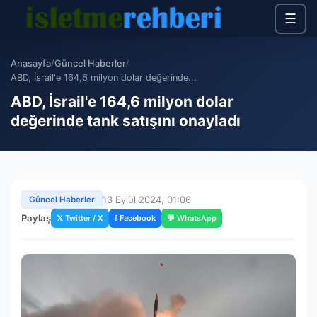
☰
Anasayfa
/
Güncel Haberler
/
ABD, İsrail'e 164,6 milyon dolar değerinde...
ABD, İsrail'e 164,6 milyon dolar
değerinde tank satışını onayladı
13 Eylül 2024, 01:06
Güncel Haberler
Paylaş
𝕏 Twitter / X
f Facebook
💬 WhatsApp