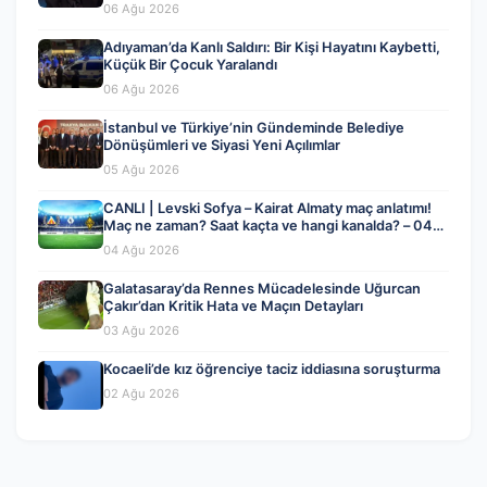
06 Ağu 2026
Adıyaman’da Kanlı Saldırı: Bir Kişi Hayatını Kaybetti,
Küçük Bir Çocuk Yaralandı
06 Ağu 2026
İstanbul ve Türkiye’nin Gündeminde Belediye
Dönüşümleri ve Siyasi Yeni Açılımlar
05 Ağu 2026
CANLI | Levski Sofya – Kairat Almaty maç anlatımı!
Maç ne zaman? Saat kaçta ve hangi kanalda? – 04
Ağustos 2026
04 Ağu 2026
Galatasaray’da Rennes Mücadelesinde Uğurcan
Çakır’dan Kritik Hata ve Maçın Detayları
03 Ağu 2026
Kocaeli’de kız öğrenciye taciz iddiasına soruşturma
02 Ağu 2026