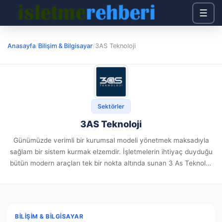
☰
Anasayfa
/
Bilişim & Bilgisayar
/
3AS Teknoloji
Sektörler
3AS Teknoloji
Günümüzde verimli bir kurumsal modeli yönetmek maksadıyla
sağlam bir sistem kurmak elzemdir. İşletmelerin ihtiyaç duyduğu
bütün modern araçları tek bir nokta altında sunan 3 As Teknoloji
kadrosu, sektörde iz yaratan çalışmalar sunmaktadır. Koruma
donanımlarından barkod...
BILIŞIM & BILGISAYAR